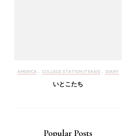
AMERICA
,
COLLEGE STATION (TEXAS)
,
DIARY
いとこたち
Popular Posts