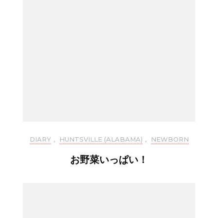
DIARY
,
HUNTSVILLE (ALABAMA)
,
NEWBORN
お野菜いっぱい！