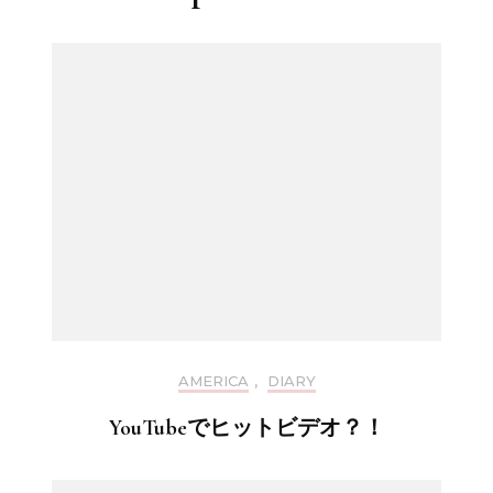
AMERICA
,
DIARY
YouTubeでヒットビデオ？！