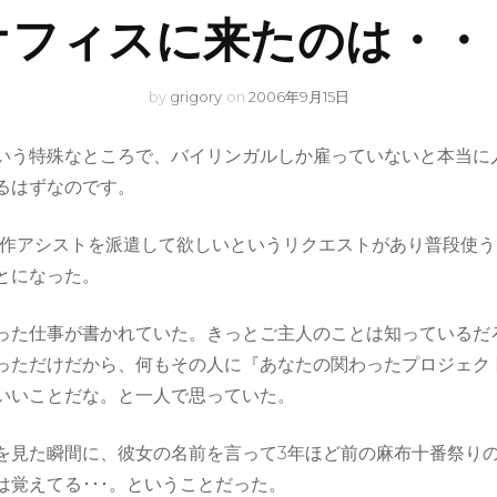
オフィスに来たのは・・
by
grigory
on
2006年9月15日
いう特殊なところで、バイリンガルしか雇っていないと本当に
るはずなのです。
制作アシストを派遣して欲しいというリクエストがあり普段使
とになった。
った仕事が書かれていた。きっとご主人のことは知っているだ
っただけだから、何もその人に『あなたの関わったプロジェク
いいことだな。と一人で思っていた。
を見た瞬間に、彼女の名前を言って3年ほど前の麻布十番祭り
覚えてる･･･。ということだった。