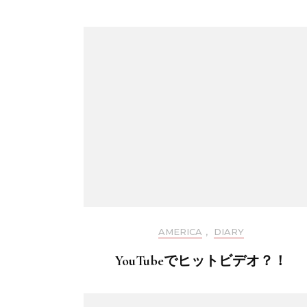
AMERICA
,
DIARY
YouTubeでヒットビデオ？！