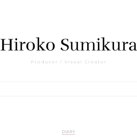
Hiroko Sumikur
Producer / Visual Creator
DIARY