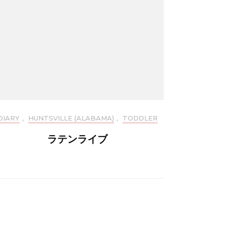
DIARY
,
HUNTSVILLE (ALABAMA)
,
TODDLER
ラテンライブ