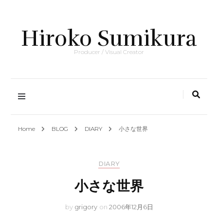
Hiroko Sumikura
Producer / Visual Creator
Home
BLOG
DIARY
小さな世界
DIARY
小さな世界
by
grigory
on
2006年12月6日