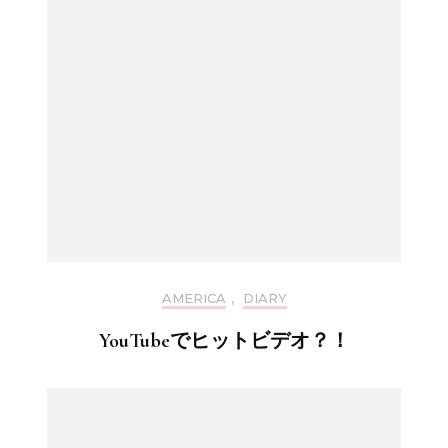
AMERICA
,
DIARY
YouTubeでヒットビデオ？！