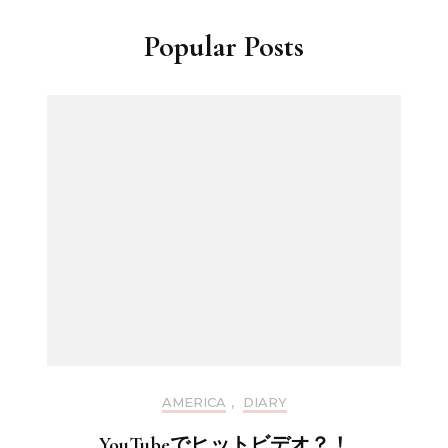
Popular Posts
AMERICA
,
DIARY
YouTubeでヒットビデオ？！