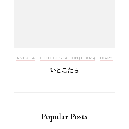
AMERICA
,
COLLEGE STATION (TEXAS)
,
DIARY
いとこたち
Popular Posts