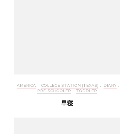
AMERICA
,
COLLEGE STATION (TEXAS)
,
DIARY
,
PRE-SCHOOLER
,
TODDLER
早寝