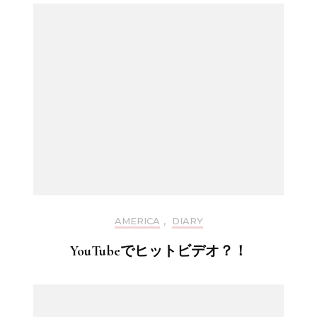
AMERICA
,
DIARY
YouTubeでヒットビデオ？！