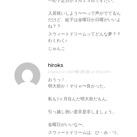
一応予定日が３月１３日ですたい。
入居祝いしよう〜〜って声がでてるん
だけど、紘子は金曜日か日曜がいいよ
ね？？
スウィートドリームってどんな夢？？
わくわく♪
じゅんこ
hiroks
Posted on
2007年3月5日 at 10:50 PM
おうっ！
明大前か！そりゃ〜良かった。
私も3ヶ月住んだ明大前だもん。
引っ越し祝い是非是非しましょう。
金曜日がいいな〜。
スウィートドリームは、ひ・み・つ、