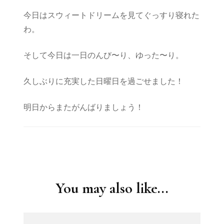
曜
今日はスウィートドリームを見てぐっすり寝れた
日
ら
わ。
し
い
そして今日は一日のんび〜り、ゆった〜り。
日
曜
日
久しぶりに充実した日曜日を過ごせました！
明日からまたがんばりましょう！
Post
Navigation
You may also like...