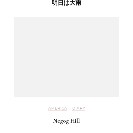
明日は大雨
AMERICA
,
DIARY
Negog Hill