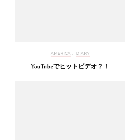
AMERICA
,
DIARY
YouTubeでヒットビデオ？！