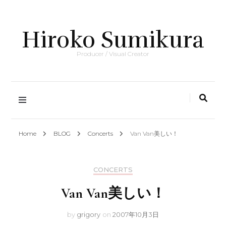
Hiroko Sumikura
Producer / Visual Creator
Home
BLOG
Concerts
Van Van美しい！
CONCERTS
Van Van美しい！
by
grigory
on
2007年10月3日