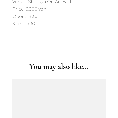
Venue: Shibuya On Air East
Price: 6,000 yen
Open: 18:30
Start: 19:30
Post
Navigation
You may also like...