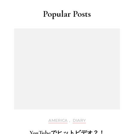
Popular Posts
AMERICA
,
DIARY
YouTubeでヒットビデオ？！