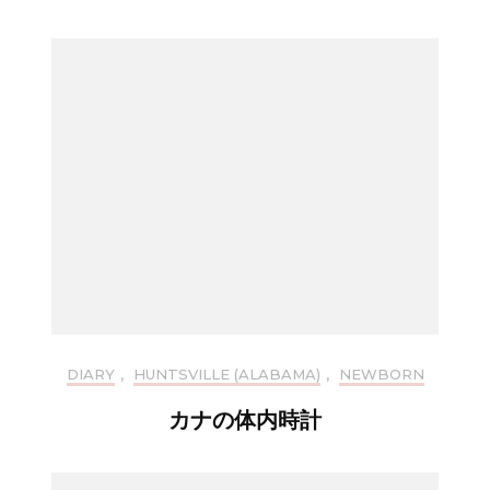
DIARY
,
HUNTSVILLE (ALABAMA)
,
NEWBORN
カナの体内時計