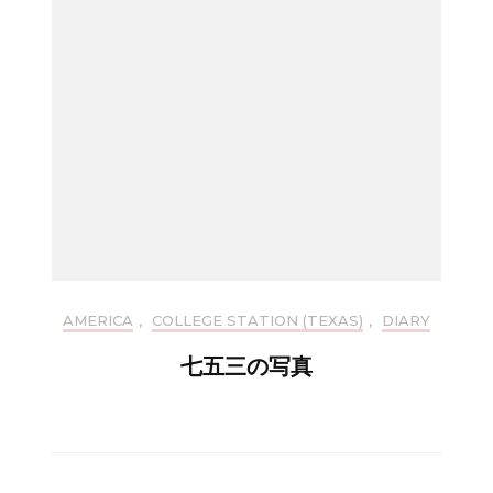
AMERICA
,
COLLEGE STATION (TEXAS)
,
DIARY
七五三の写真