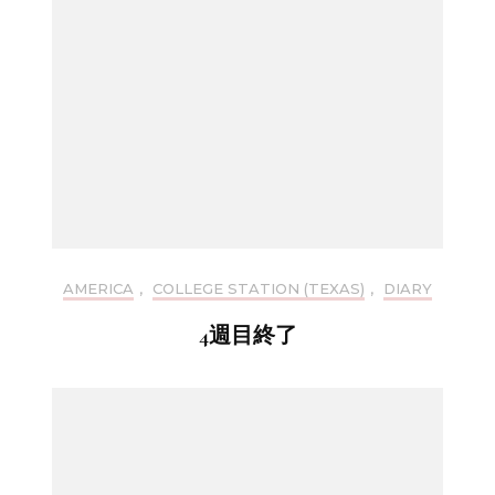
AMERICA
,
COLLEGE STATION (TEXAS)
,
DIARY
4週目終了