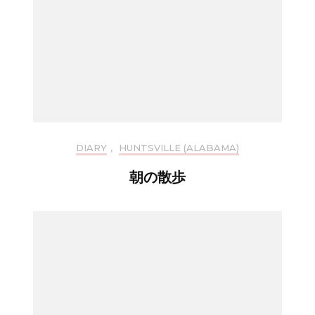
DIARY
,
HUNTSVILLE (ALABAMA)
朝の散歩