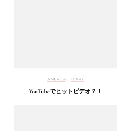
AMERICA
,
DIARY
YouTubeでヒットビデオ？！