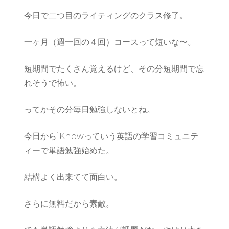
語
今日で二つ目のライティングのクラス修了。
の
勉
強
一ヶ月（週一回の４回）コースって短いな〜。
も・・・
短期間でたくさん覚えるけど、その分短期間で忘
れそうで怖い。
ってかその分毎日勉強しないとね。
今日から
iKnow
っていう英語の学習コミュニテ
ィーで単語勉強始めた。
結構よく出来てて面白い。
さらに無料だから素敵。