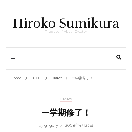
Hiroko Sumikura
Producer / Visual Creator
Home
BLOG
DIARY
一学期修了！
DIARY
一学期修了！
by
grigory
on
2008年4月23日