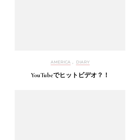
AMERICA
,
DIARY
YouTubeでヒットビデオ？！