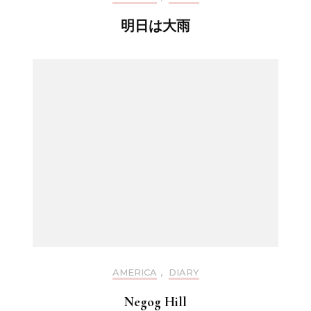
明日は大雨
AMERICA
,
DIARY
Negog Hill