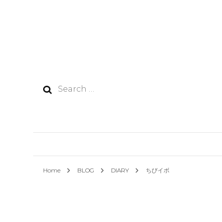
Search
for:
Home
BLOG
DIARY
ちびイボ