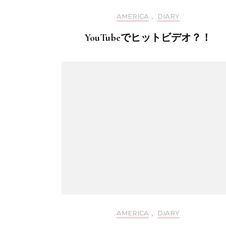
AMERICA
,
DIARY
YouTubeでヒットビデオ？！
AMERICA
,
DIARY