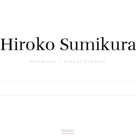
Hiroko Sumikur
Producer / Visual Creator
DIARY