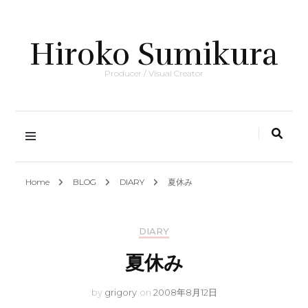
Hiroko Sumikura
Producer / Visual Creator
Home
BLOG
DIARY
夏休み
DIARY
夏休み
by
grigory
on
2008年8月12日