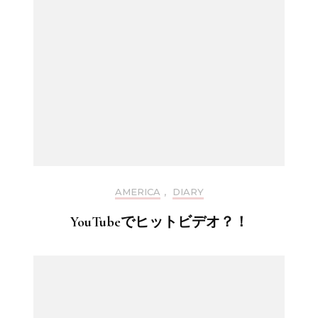
AMERICA
,
DIARY
YouTubeでヒットビデオ？！