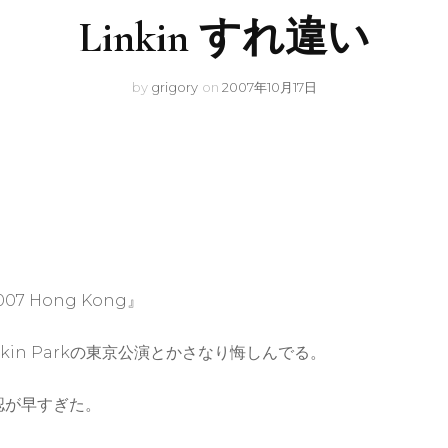
Linkin すれ違い
by
grigory
on
2007年10月17日
07 Hong Kong』
kin Parkの東京公演とかさなり悔しんでる。
認が早すぎた。