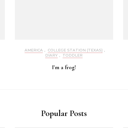
AMERICA
,
COLLEGE STATION (TEXAS)
,
DIARY
,
TODDLER
I’m a frog!
Popular Posts