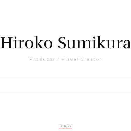
Hiroko Sumikur
Producer / Visual Creator
DIARY