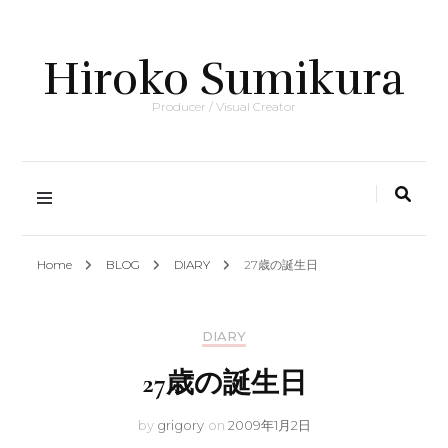
Hiroko Sumikura
Producer / Visual Creator
Home
BLOG
DIARY
27歳の誕生日
DIARY
27歳の誕生日
by
grigory
on
2009年1月2日