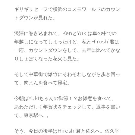
ギリギリセーフで横浜のコスモワールドのカウン
トダウンが見れた。
渋滞に巻き込まれて、KenとYukiは車の中での
年越しになってしまったけど、私とHiroshi君は
一応、カウントダウンをして、去年に比べてかな
りしょぼくなった花火も見た。
そして中華街で爆竹にそわそわしながら歩き回っ
て、肉まんを食べて帰宅。
今朝はYukiちゃんの御節！？お雑煮を食べて、
あわただしく年賀状をチェックして、返事を書い
て、東京駅へ…。
そう、今日の後半はHiroshi君と佐久へ。佐久平