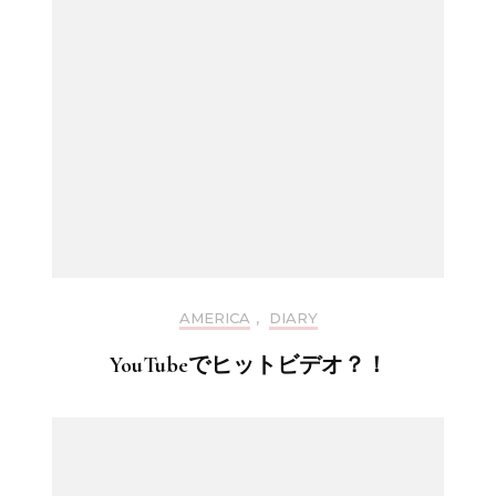
AMERICA
,
DIARY
YouTubeでヒットビデオ？！