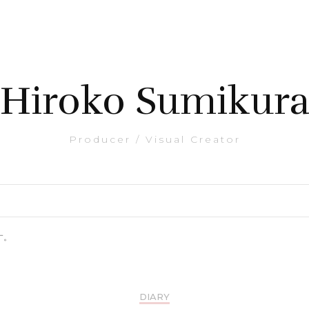
Hiroko Sumikur
Producer / Visual Creator
す。
DIARY