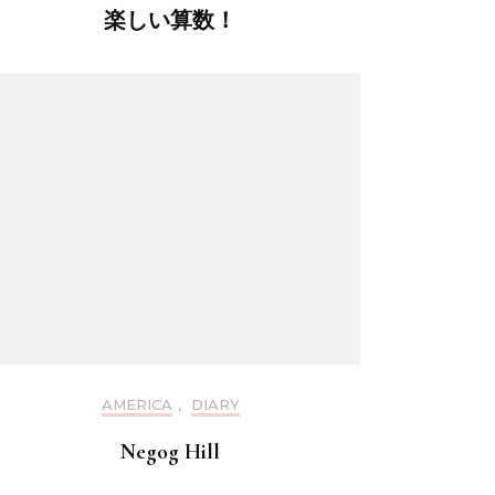
楽しい算数！
AMERICA
,
DIARY
Negog Hill