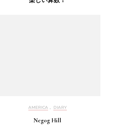
楽しい算数！
AMERICA
,
DIARY
Negog Hill