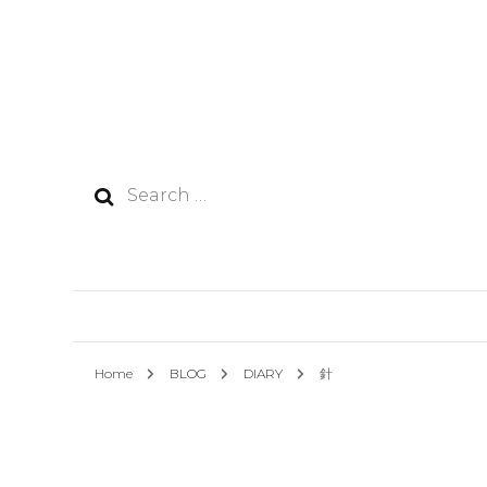
Search
for:
Home
BLOG
DIARY
針