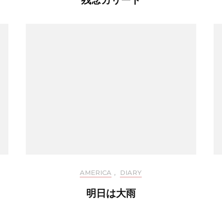
残念カリート
AMERICA
,
DIARY
明日は大雨