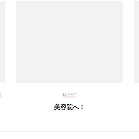
R
DIARY
美容院へ！