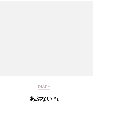
DIARY
あぶない *2