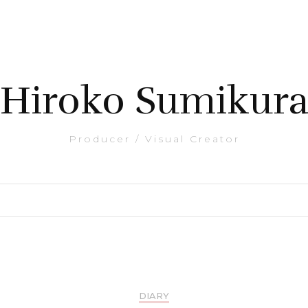
Hiroko Sumikur
Producer / Visual Creator
DIARY