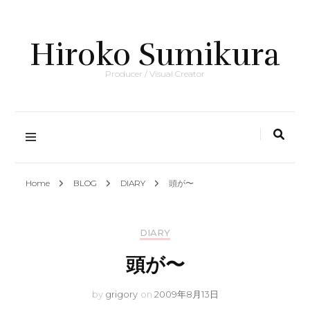
Hiroko Sumikura
Producer / Visual Creator
Home
BLOG
DIARY
頭が〜
DIARY
頭が〜
by
grigory
on
2009年8月13日