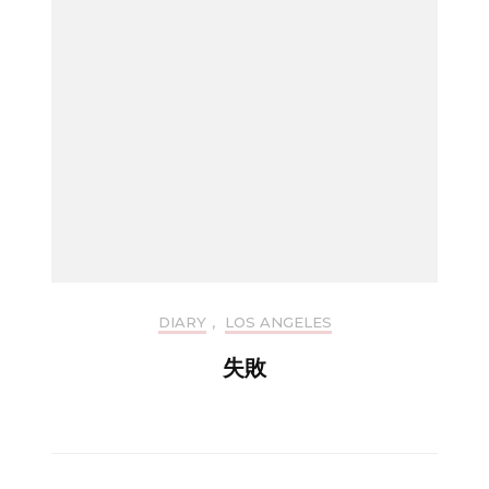
DIARY
,
LOS ANGELES
失敗