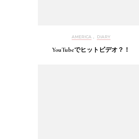
AMERICA
,
DIARY
YouTubeでヒットビデオ？！