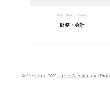
AMERICA
,
DIARY
財務・会計
© Copyright 2021
Hiroko Sumikura
. All Rig