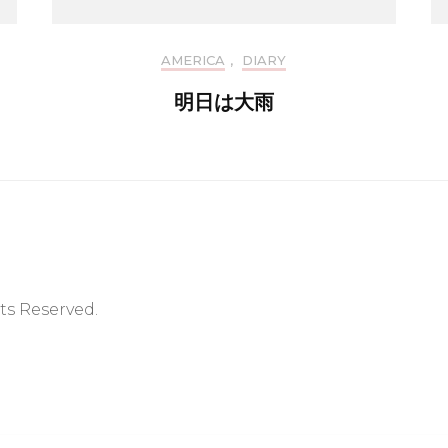
AMERICA
,
DIARY
明日は大雨
hts Reserved.