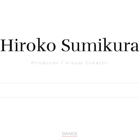
Hiroko Sumikur
Producer / Visual Creator
DANCE