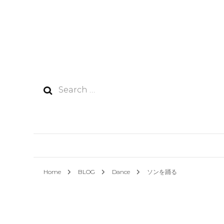
Search
for:
Home
BLOG
Dance
ソンを踊る