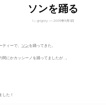
ソンを踊る
by
grigory
on
2009年9月5日
ーティーで、
ソン
を踊ってきた。
の間にかカッシーノを踊ってましたが…。
。
。
ました！