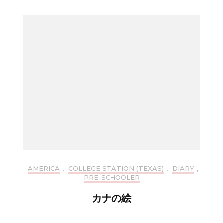
AMERICA
,
COLLEGE STATION (TEXAS)
,
DIARY
,
PRE-SCHOOLER
カナの絵