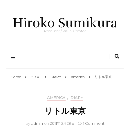
Hiroko Sumikura
Producer / Visual Creator
Home
BLOG
DIARY
America
リトル東京
AMERICA
,
DIARY
リトル東京
on
by
admin
on
2011年3月29日
1 Comment
リ