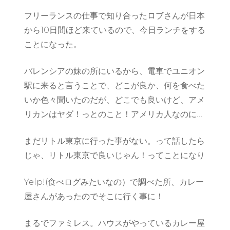
ト
フリーランスの仕事で知り合ったロブさんが日本
ル
東
から10日間ほど来ているので、今日ランチをする
京
ことになった。
バレンシアの妹の所にいるから、電車でユニオン
駅に来ると言うことで、どこが良か、何を食べた
いか色々聞いたのだが、どこでも良いけど、アメ
リカンはヤダ！っとのこと！アメリカ人なのに…
まだリトル東京に行った事がない。って話したら
じゃ、リトル東京で良いじゃん！ってことになり
Yelp!(食べログみたいなの）で調べた所、カレー
屋さんがあったのでそこに行く事に！
まるでファミレス。ハウスがやっているカレー屋