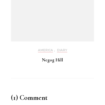
AMERICA
,
DIARY
Negog Hill
(1) Comment