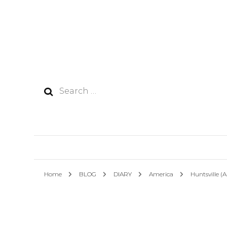
Search
for:
Home
BLOG
DIARY
America
Huntsville 