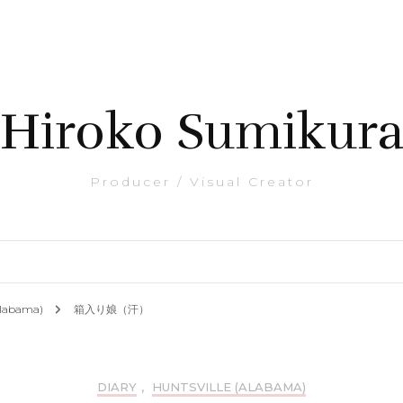
Hiroko Sumikur
Producer / Visual Creator
(Alabama)
箱入り娘（汗）
DIARY
,
HUNTSVILLE (ALABAMA)