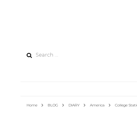
Search
for:
Home
BLOG
DIARY
America
College Stat