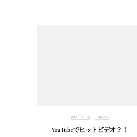
AMERICA
,
DIARY
YouTubeでヒットビデオ？！