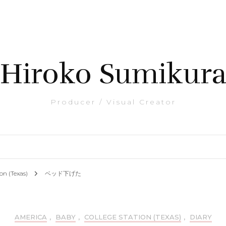
Hiroko Sumikur
Producer / Visual Creator
ion (Texas)
ベッド下げた
AMERICA
,
BABY
,
COLLEGE STATION (TEXAS)
,
DIARY