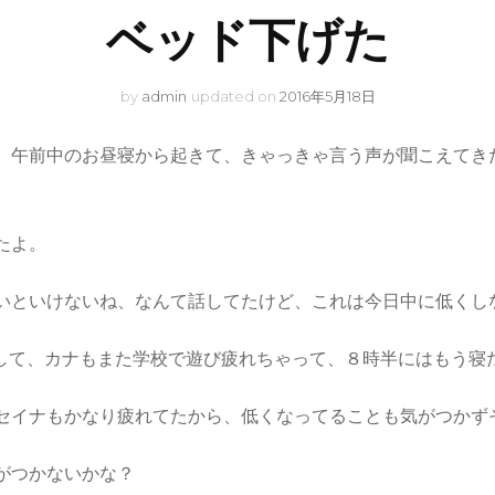
ベッド下げた
by
admin
updated on
2016年5月18日
、午前中のお昼寝から起きて、きゃっきゃ言う声が聞こえてき
たよ。
いといけないね、なんて話してたけど、これは今日中に低くし
りして、カナもまた学校で遊び疲れちゃって、８時半にはもう寝
セイナもかなり疲れてたから、低くなってることも気がつかず
がつかないかな？