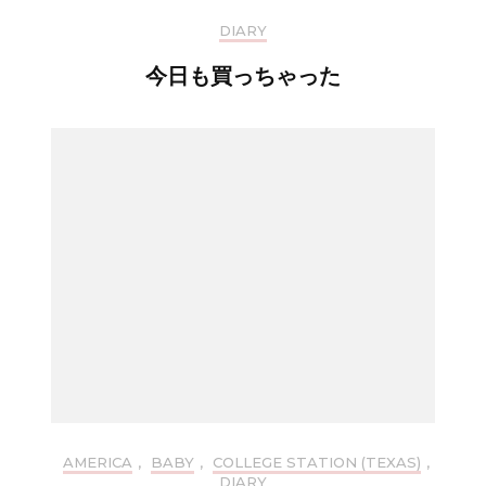
DIARY
今日も買っちゃった
AMERICA
,
BABY
,
COLLEGE STATION (TEXAS)
,
DIARY