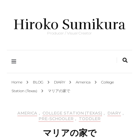
Hiroko Sumikura
Producer / Visual Creator
Home
BLOG
DIARY
America
College
Station (Texas)
マリアの家で
AMERICA
,
COLLEGE STATION (TEXAS)
,
DIARY
,
PRE-SCHOOLER
,
TODDLER
マリアの家で