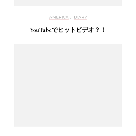
AMERICA
,
DIARY
YouTubeでヒットビデオ？！