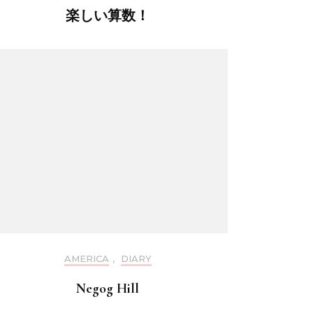
楽しい算数！
AMERICA
,
DIARY
Negog Hill