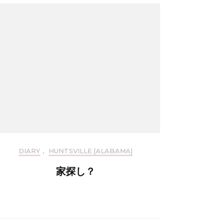
DIARY
,
HUNTSVILLE (ALABAMA)
家探し？