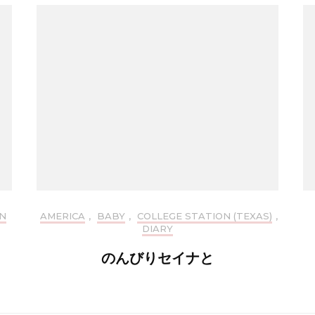
N
AMERICA
,
BABY
,
COLLEGE STATION (TEXAS)
,
DIARY
のんびりセイナと