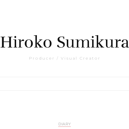
Hiroko Sumikur
Producer / Visual Creator
DIARY