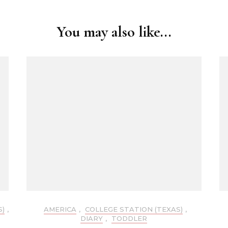
You may also like...
S)
,
AMERICA
,
COLLEGE STATION (TEXAS)
,
DIARY
,
TODDLER