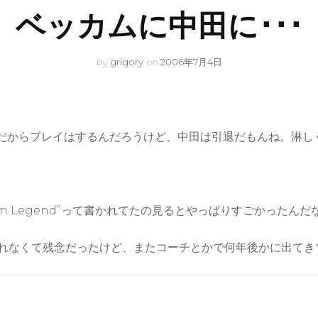
ベッカムに中田に･･･
by
grigory
on
2006年7月4日
だからプレイはするんだろうけど、中田は引退だもんね。淋し
an Legend”って書かれてたの見るとやっぱりすごかったん
れなくて残念だったけど、またコーチとかで何年後かに出てき