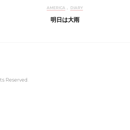
AMERICA
,
DIARY
明日は大雨
hts Reserved.