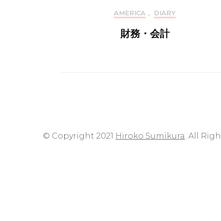
AMERICA
,
DIARY
財務・会計
© Copyright 2021
Hiroko Sumikura
. All Rig