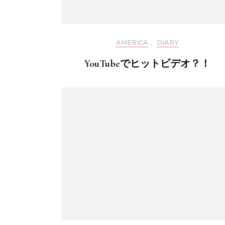
AMERICA
,
DIARY
YouTubeでヒットビデオ？！