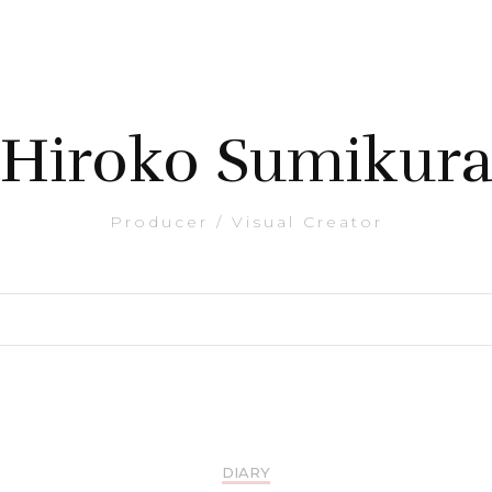
Hiroko Sumikur
Producer / Visual Creator
DIARY