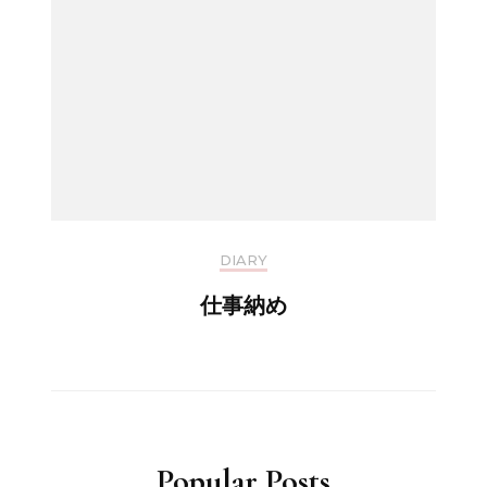
DIARY
仕事納め
Popular Posts