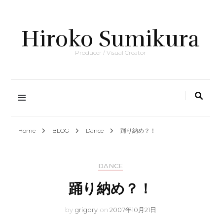
Hiroko Sumikura
Producer / Visual Creator
Home
BLOG
Dance
踊り納め？！
DANCE
踊り納め？！
by
grigory
on
2007年10月21日