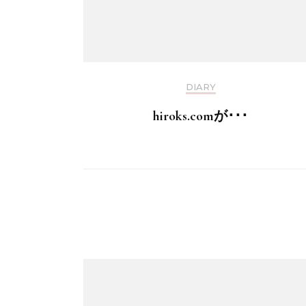
DIARY
hiroks.comが･･･