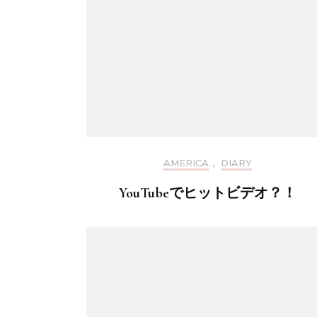
AMERICA
,
DIARY
YouTubeでヒットビデオ？！