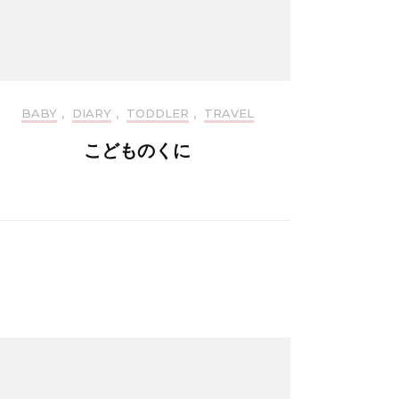
BABY
,
DIARY
,
TODDLER
,
TRAVEL
こどものくに