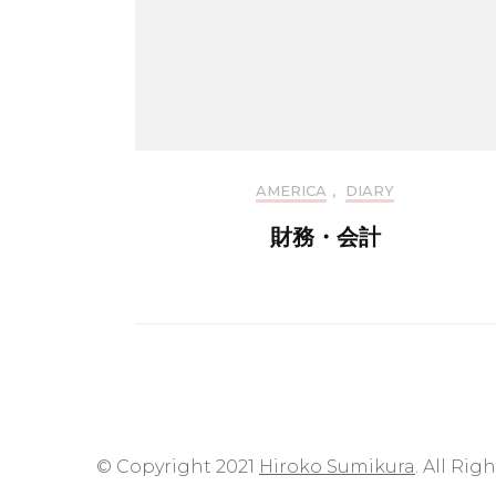
AMERICA
,
DIARY
財務・会計
© Copyright 2021
Hiroko Sumikura
. All Rig