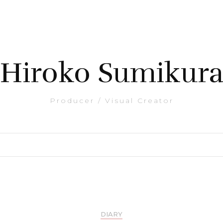
Hiroko Sumikur
Producer / Visual Creator
DIARY