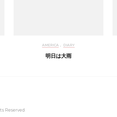
AMERICA
,
DIARY
明日は大雨
hts Reserved.