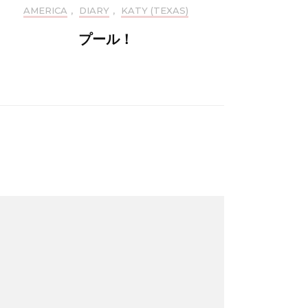
AMERICA
,
DIARY
,
KATY (TEXAS)
プール！