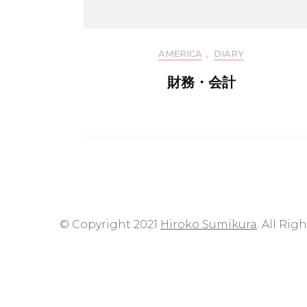
AMERICA
,
DIARY
財務・会計
© Copyright 2021
Hiroko Sumikura
. All Rig