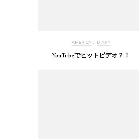
AMERICA
,
DIARY
YouTubeでヒットビデオ？！