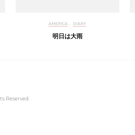
AMERICA
,
DIARY
明日は大雨
hts Reserved.