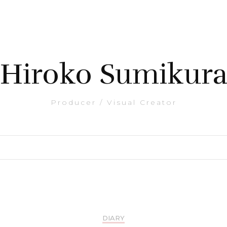
Hiroko Sumikur
Producer / Visual Creator
DIARY