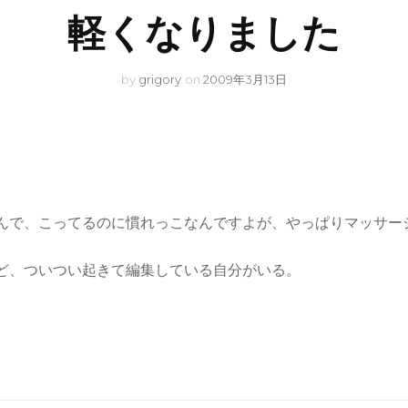
軽くなりました
by
grigory
on
2009年3月13日
んで、こってるのに慣れっこなんですよが、やっぱりマッサー
ど、ついつい起きて編集している自分がいる。