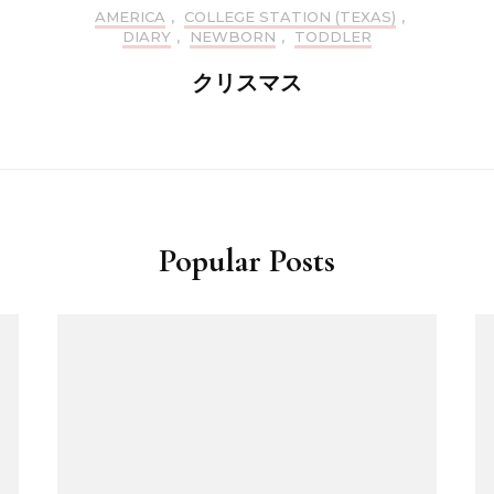
AMERICA
,
COLLEGE STATION (TEXAS)
,
DIARY
,
NEWBORN
,
TODDLER
クリスマス
Popular Posts