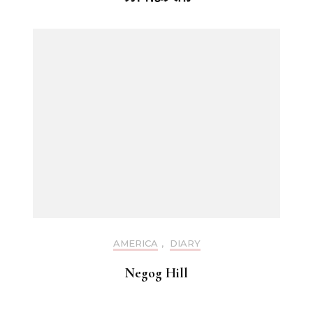
AMERICA
,
DIARY
Negog Hill