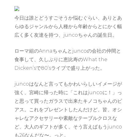
今日は誰とどうすごそうか悩むぐらい、ありとあ
らゆるジャンルから人種から年齢からとにかく幅
広く多く友達を持つ、juncoちゃんの誕生日。
ローマ組のAnnaちゃんとjuncoの会社の仲間と
食事して、久しぶりに恵比寿のWhat the
Dicken’sで80’sライブで盛り上がった。
juncoはなんと言ってもかわいらしいイメージが
強く、宮崎に帰った時に「これはjuncoに！」っ
と思って買ったガラスで出来たキノコちゃんのピ
アス。これをプレゼントしたんだけど、皆、オシ
ャレなアクセサリーや素敵なテーブルクロスな
ど、大人のギフトが多く、そう言えばもうjunco
も26なんだな〜。っと。