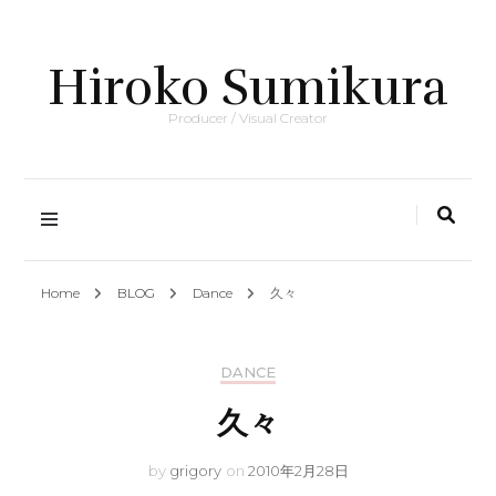
Hiroko Sumikura
Producer / Visual Creator
Home
BLOG
Dance
久々
DANCE
久々
by
grigory
on
2010年2月28日