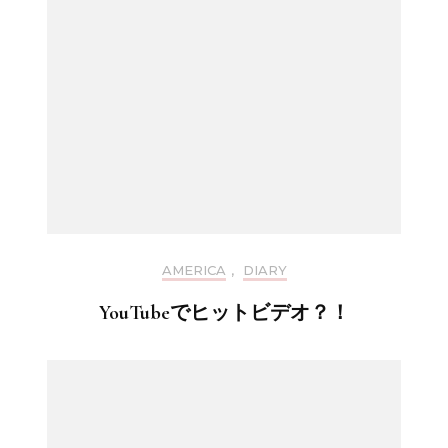
AMERICA
,
DIARY
YouTubeでヒットビデオ？！