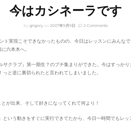
今はカシネーラです
on
by
grigory
on
2007年9月9日
2 Comments
今
は
ベント実現こそできなかったものの、今日はレッスンにみんな
カ
シ
緒に六本木へ。
ネ
ー
『サルサクラブ』第一期生？のプチ集まりができた。今はすっか
ラ
で
！っと逆に裏切られたと言われてしまいました。
す
ことが出来、そして好きになってくれて何より！
」という動きをすぐに実行できてたから、今日一時間でもレッ