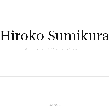
Hiroko Sumikur
Producer / Visual Creator
DANCE