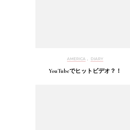
AMERICA
,
DIARY
YouTubeでヒットビデオ？！