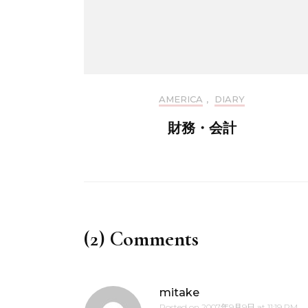
AMERICA
,
DIARY
財務・会計
(2) Comments
mitake
Posted on
2007年9月9日 at 11:19 PM