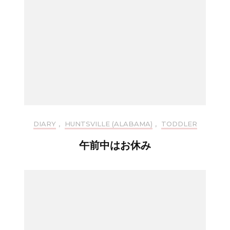
DIARY
,
HUNTSVILLE (ALABAMA)
,
TODDLER
午前中はお休み