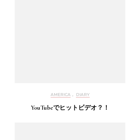
AMERICA
,
DIARY
YouTubeでヒットビデオ？！