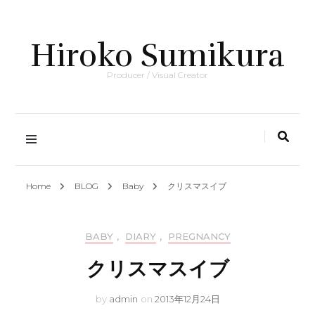
Hiroko Sumikura
Producer / Visual Creator
Home
BLOG
Baby
クリスマスイブ
BABY
,
DIARY
,
PREGNANCY
クリスマスイブ
by
admin
on
2013年12月24日