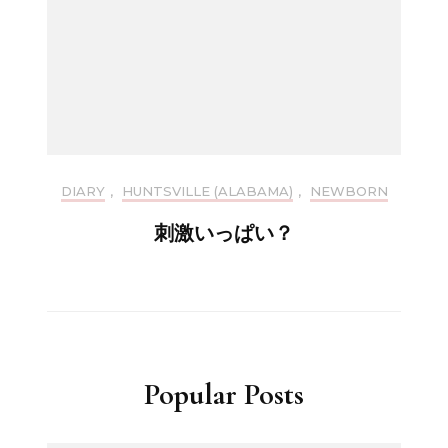
DIARY
,
HUNTSVILLE (ALABAMA)
,
NEWBORN
刺激いっぱい？
Popular Posts