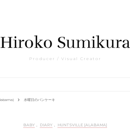
Hiroko Sumikur
Producer / Visual Creator
(Alabama)
水曜日のパンケーキ
BABY
,
DIARY
,
HUNTSVILLE (ALABAMA)