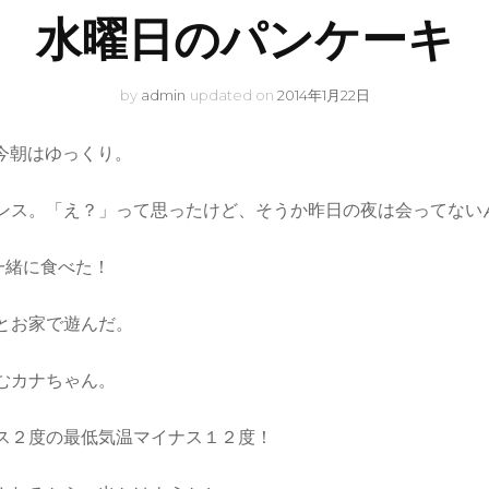
水曜日のパンケーキ
by
admin
updated on
2014年1月22日
今朝はゆっくり。
ンス。「え？」って思ったけど、そうか昨日の夜は会ってない
一緒に食べた！
とお家で遊んだ。
むカナちゃん。
ス２度の最低気温マイナス１２度！