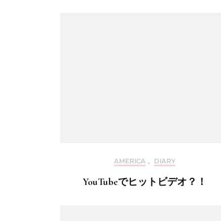
AMERICA
,
DIARY
YouTubeでヒットビデオ？！