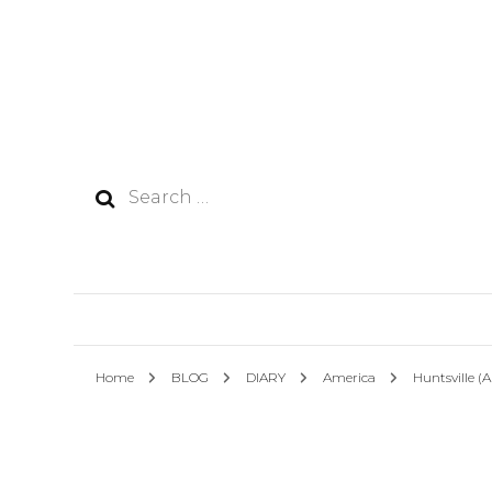
Search
for:
Home
BLOG
DIARY
America
Huntsville 