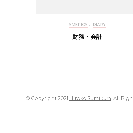
AMERICA
,
DIARY
財務・会計
© Copyright 2021
Hiroko Sumikura
. All Rig