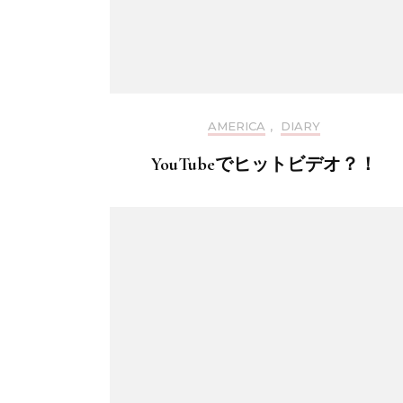
AMERICA
,
DIARY
YouTubeでヒットビデオ？！