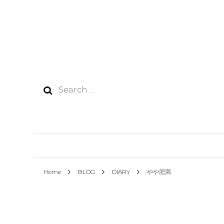
Search
for:
Home
BLOG
DIARY
やや肥満