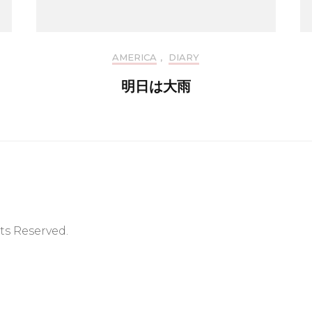
AMERICA
,
DIARY
明日は大雨
hts Reserved.