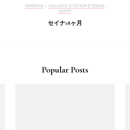
AMERICA
,
COLLEGE STATION (TEXAS)
,
DIARY
セイナ18ヶ月
Popular Posts