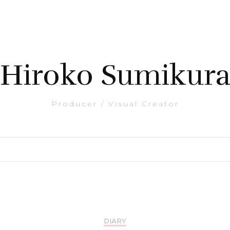
Hiroko Sumikur
Producer / Visual Creator
DIARY