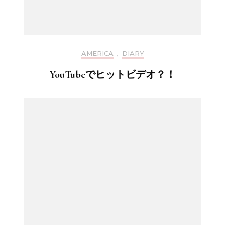
AMERICA
,
DIARY
YouTubeでヒットビデオ？！