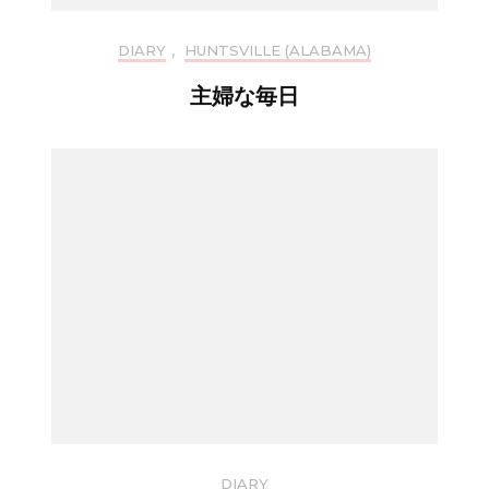
DIARY
,
HUNTSVILLE (ALABAMA)
主婦な毎日
DIARY