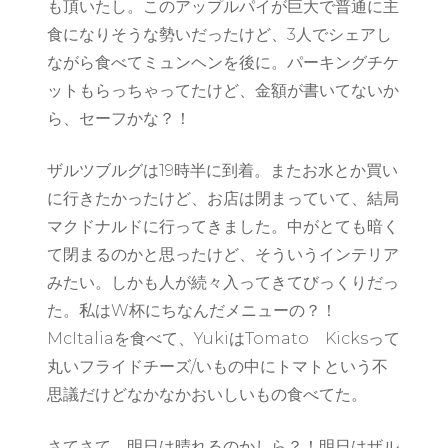
も頂いたし。このアップルパイが巨大で普通に主
食になりそうな勢いだったけど、3人でシェアし
ながら食べてミュンヘンを後に。パーキングチケ
ットもらっちゃってたけど、金額が書いてないか
ら、セーフかな？！
ザルツブルグは19時半に到着。またお水とか買い
に行きたかったけど、お店は閉まっていて、結局
マクドナルドに行ってきました。中がとても暗く
て閉まるのかと思ったけど、そういうインテリア
みたい。しかも人が続々入ってきてびっくりだっ
た。私はW杯にちなんだメニューの？！
McItaliaを食べて、YukiはTomato Kicksって
丸いフライドチーズ/いもの中にトマトという不
思議だけどなかなかおいしいもの食べてた。
さてさて、明日は晴れるのかしら？！明日はザル