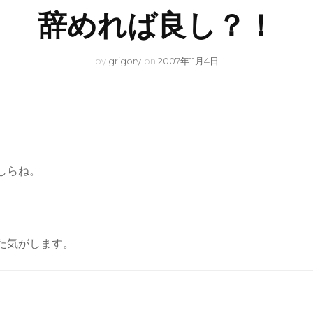
辞めれば良し？！
by
grigory
on
2007年11月4日
しらね。
た気がします。