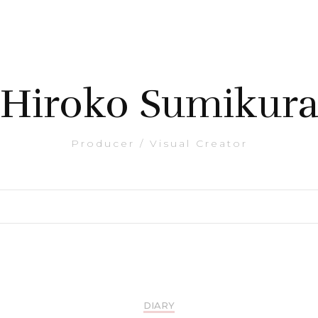
Hiroko Sumikur
Producer / Visual Creator
DIARY