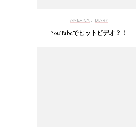
AMERICA
,
DIARY
YouTubeでヒットビデオ？！