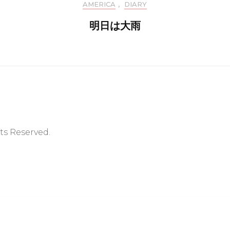
AMERICA
,
DIARY
明日は大雨
hts Reserved.