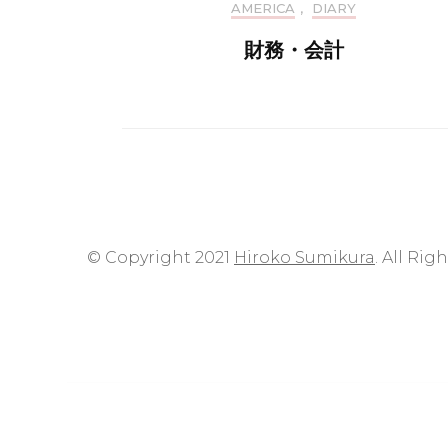
AMERICA
,
DIARY
財務・会計
© Copyright 2021
Hiroko Sumikura
. All Rig