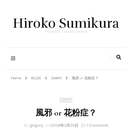
Hiroko Sumikura
Producer / Visual Creator
Home
BLOG
DIARY
風邪 or 花粉症？
DIARY
風邪 or 花粉症？
on
by
grigory
on
2008年2月29日
1 Comment
風