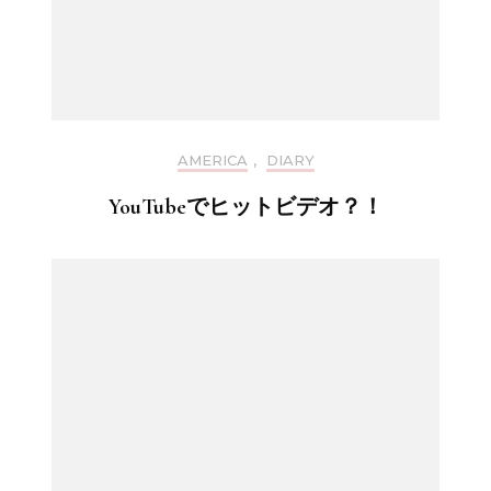
AMERICA
,
DIARY
YouTubeでヒットビデオ？！