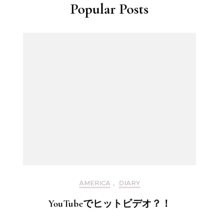
Popular Posts
AMERICA
,
DIARY
YouTubeでヒットビデオ？！