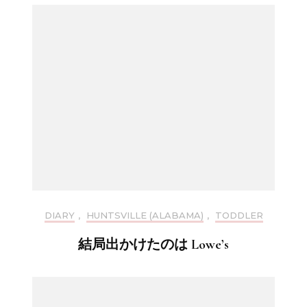
DIARY
,
HUNTSVILLE (ALABAMA)
,
TODDLER
結局出かけたのは Lowe’s