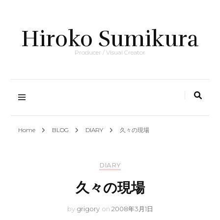
Hiroko Sumikura
Producer / Visual Creator
Home
BLOG
DIARY
久々の現場
DIARY
久々の現場
by
grigory
on
2008年3月1日