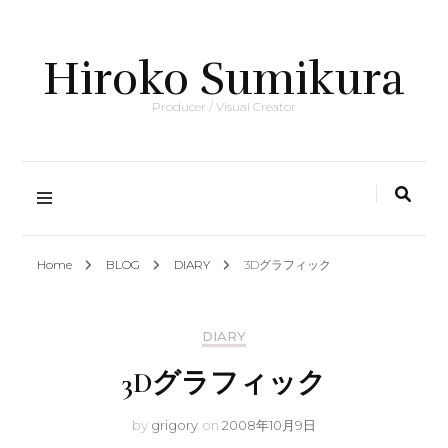
Hiroko Sumikura
Producer / Visual Creator
Home
BLOG
DIARY
3Dグラフィック
DIARY
3Dグラフィック
by
grigory
on
2008年10月9日