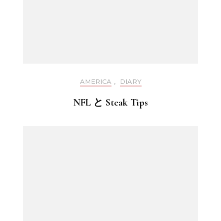
AMERICA
,
DIARY
NFL と Steak Tips