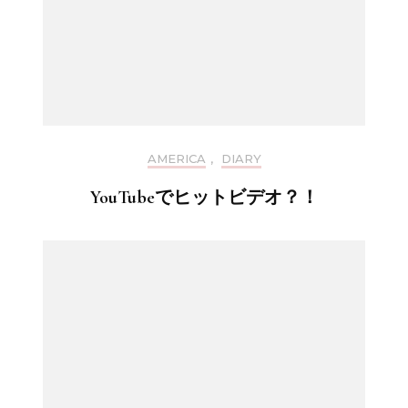
AMERICA
,
DIARY
YouTubeでヒットビデオ？！