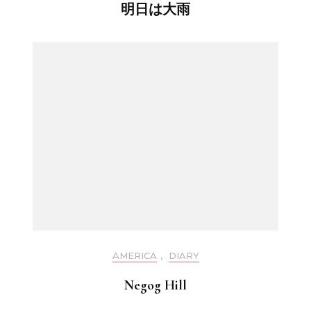
明日は大雨
AMERICA
,
DIARY
Negog Hill