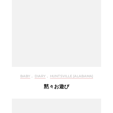
BABY
,
DIARY
,
HUNTSVILLE (ALABAMA)
黙々お遊び