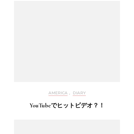
AMERICA
,
DIARY
YouTubeでヒットビデオ？！