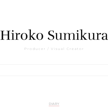
Hiroko Sumikur
Producer / Visual Creator
DIARY