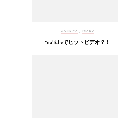
AMERICA
,
DIARY
YouTubeでヒットビデオ？！