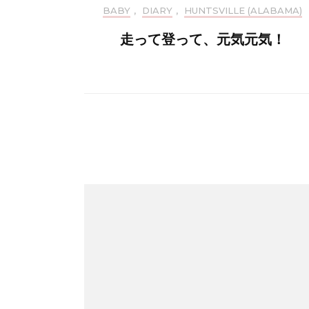
BABY
,
DIARY
,
HUNTSVILLE (ALABAMA)
走って登って、元気元気！