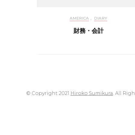
AMERICA
,
DIARY
財務・会計
© Copyright 2021
Hiroko Sumikura
. All Rig