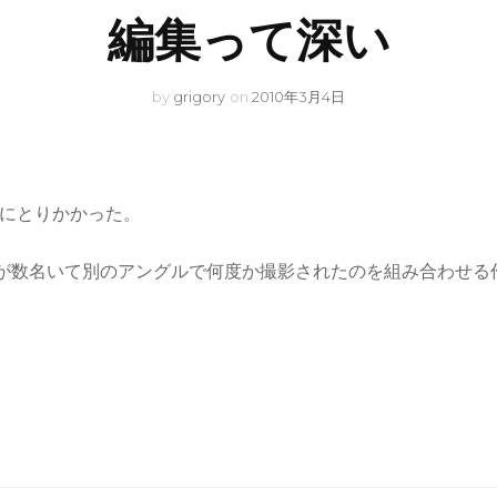
編集って深い
by
grigory
on
2010年3月4日
集にとりかかった。
が数名いて別のアングルで何度か撮影されたのを組み合わせる
。