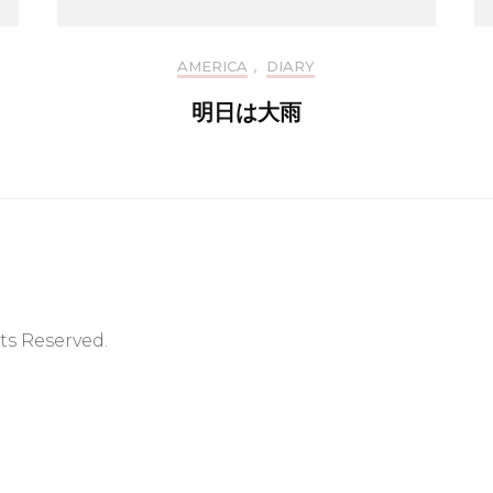
AMERICA
,
DIARY
明日は大雨
hts Reserved.